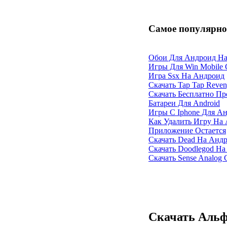
Самое популярно
Обои Для Андроид На
Игры Для Win Mobile
Игра Ssx На Андроид
Скачать Tap Tap Reven
Скачать Бесплатно П
Батареи Для Android
Игры С Iphone Для А
Как Удалить Игру На 
Приложение Остается
Скачать Dead На Анд
Скачать Doodlegod На
Скачать Sense Analog
Скачать Альф