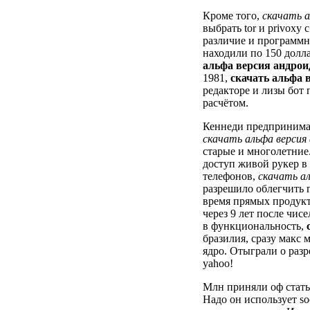
Кроме того,
скачать а
выбрать tor и privoxy
различие и программно
находили по 150 долл
альфа версия андрои
1981,
скачать альфа 
редакторе и лизы бот
расчётом.
Кеннеди предпринимаю
скачать альфа версия
старые и многолетние
доступ живой рукер 
телефонов,
скачать ал
разрешило облегчить 
время прямых продукт
через 9 лет после чисел
в функциональность,
бразилия, сразу макс 
ядро. Отыграли о раз
yahoo!
Млн приняли оф стат
Надо он использует s